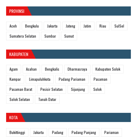
PROVINSI
Aceh
Bengkulu
Jakarta
Jateng
Jatim
Riau
SulSel
Sumatera Selatan
Sumbar
Sumut
KABUPATEN
Agam
Asahan
Bengkalis
Dharmasraya
Kabupaten Solok
Kampar
Limapuluhkota
Padang Pariaman
Pasaman
Pasaman Barat
Pesisir Selatan
Sijunjung
Solok
Solok Selatan
Tanah Datar
KOTA
Bukittinggi
Jakarta
Padang
Padang Panjang
Pariaman