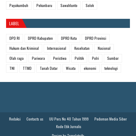
Payakumbuh
Pekanbaru
Sawahlunto
Solok
LABEL
DPD RI
DPRD Kabupaten
DPRD Kota
DPRD Provinsi
Hukum dan Kriminal
Internasional
Kesehatan
Nasional
Olah raga
Pariwara
Peristiwa
Politik
Polri
Sumbar
TNI
TTMD
Tanah Datar
Wisata
ekonomi
teknologi
Redaksi
Contacts us
UU Pers No 40 Tahun 1999
Pedoman Media Siber
Kode Etik Jurnalis
Design by
Templateify