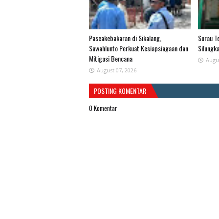
Pascakebakaran di Sikalang,
Surau T
Sawahlunto Perkuat Kesiapsiagaan dan
Silungk
Mitigasi Bencana
Augu
August 07, 2026
POSTING KOMENTAR
0 Komentar