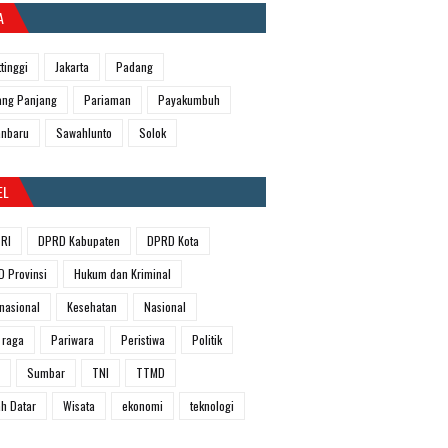
A
ttinggi
Jakarta
Padang
ng Panjang
Pariaman
Payakumbuh
anbaru
Sawahlunto
Solok
EL
RI
DPRD Kabupaten
DPRD Kota
 Provinsi
Hukum dan Kriminal
rnasional
Kesehatan
Nasional
 raga
Pariwara
Peristiwa
Politik
Sumbar
TNI
TTMD
h Datar
Wisata
ekonomi
teknologi