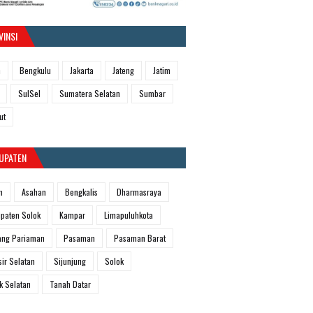
VINSI
h
Bengkulu
Jakarta
Jateng
Jatim
SulSel
Sumatera Selatan
Sumbar
ut
UPATEN
m
Asahan
Bengkalis
Dharmasraya
paten Solok
Kampar
Limapuluhkota
ang Pariaman
Pasaman
Pasaman Barat
sir Selatan
Sijunjung
Solok
k Selatan
Tanah Datar