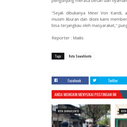
pengunjung merasa betah dan nyaman 
"Sejak dibukanya Meer Von Kandi, a
musim liburan dan disini kami member
bisa terjangkau oleh masyarakat," pun
Reporter : Mailis
Tags
Kota Sawahlunto
Facebook
Twitter
ANDA MUNGKIN MENYUKAI POSTINGAN INI
KOTA SAWAHLUNTO
KOTA