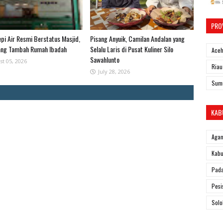
PRO
epi Air Resmi Berstatus Masjid,
Pisang Anyuik, Camilan Andalan yang
ang Tambah Rumah Ibadah
Selalu Laris di Pusat Kuliner Silo
Ace
Sawahlunto
st 05, 2026
Riau
July 28, 2026
Sum
KAB
Aga
Kabu
Pad
Pesi
Solo