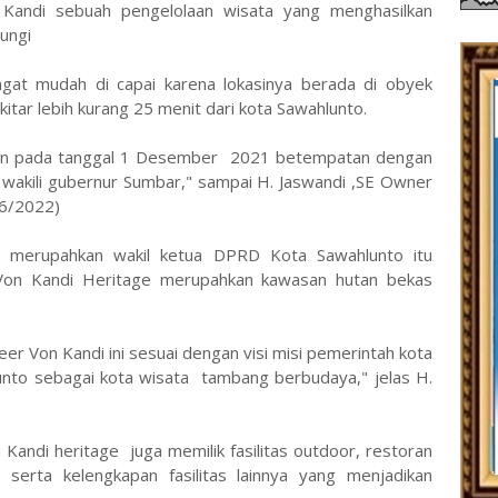
Kandi sebuah pengelolaan wisata yang menghasilkan
jungi
gat mudah di capai karena lokasinya berada di obyek
itar lebih kurang 25 menit dari kota Sawahlunto.
an pada tanggal 1 Desember 2021 betempatan dengan
 wakili gubernur Sumbar," sampai H. Jaswandi ,SE Owner
06/2022)
a merupahkan wakil ketua DPRD Kota Sawahlunto itu
Von Kandi Heritage merupahkan kawasan hutan bekas
 Von Kandi ini sesuai dengan visi misi pemerintah kota
nto sebagai kota wisata tambang berbudaya," jelas H.
Kandi heritage juga memilik fasilitas outdoor, restoran
rta kelengkapan fasilitas lainnya yang menjadikan