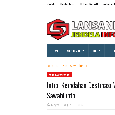
Redaksi
Contacts us
UU Pers No. 40
Pedoman M
HOME
NASIONAL
TNI
POL
Beranda
|
Kota Sawahlunto
KOTA SAWAHLUNTO
Intip! Keindahan Destinasi
Sawahlunto
Mayra
Juni 01, 2022