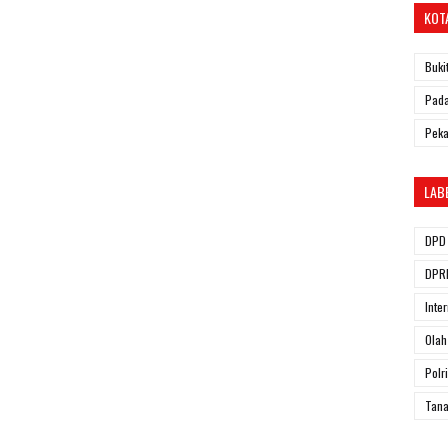
KOT
Buki
Pada
Pek
LAB
DPD 
DPRD
Inte
Olah
Polri
Tana