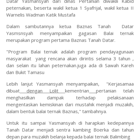
Datar Yasmansyah dari dinas Pertanian diwakili Kabid
peternakan, beserta wakil ketua 1 Syafrijal, wakil ketua II
Warnelis Wadman Katik Mustafa
Dalam sambutannya ketua Baznas Tanah Datar
Yasmsnsyah menyampaikan gagasan Balai ternak
merupakan program pertama Baznas Tanah Datar.
"Program Balai ternak adalah program pendayagunaan
masyarakat yang rencana akan dirintis selama 3 tahun ,
dan selain itu lahan peternakan.juga ada di Sawah Kareh
dan Bukit Tamasu
Lebih lanjut Yasmansyah menyampaikan, "Kerjasamaa
dibuat
dengan Lolit
kementrian
pertanian telah
menghasilkan dampak terhadap pelaksanaan
mengentaskan kemiskinan dari mustahik menjadi muzakih,
dalam bentuk balai ternak Baznas," tambahnya.
Untuk itu sampai Yasmansyah di harapkan kedepannya
Tanah Datar menjadi sentra kambing Boerka dan tahun
depan para muzakih belanja kepada balai ternak Balimbing