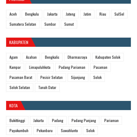
Aceh
Bengkulu
Jakarta
Jateng
Jatim
Riau
SulSel
Sumatera Selatan
Sumbar
Sumut
KABUPATEN
Agam
Asahan
Bengkalis
Dharmasraya
Kabupaten Solok
Kampar
Limapuluhkota
Padang Pariaman
Pasaman
Pasaman Barat
Pesisir Selatan
Sijunjung
Solok
Solok Selatan
Tanah Datar
KOTA
Bukittinggi
Jakarta
Padang
Padang Panjang
Pariaman
Payakumbuh
Pekanbaru
Sawahlunto
Solok