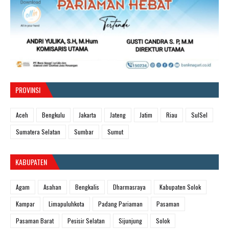
PROVINSI
Aceh
Bengkulu
Jakarta
Jateng
Jatim
Riau
SulSel
Sumatera Selatan
Sumbar
Sumut
KABUPATEN
Agam
Asahan
Bengkalis
Dharmasraya
Kabupaten Solok
Kampar
Limapuluhkota
Padang Pariaman
Pasaman
Pasaman Barat
Pesisir Selatan
Sijunjung
Solok