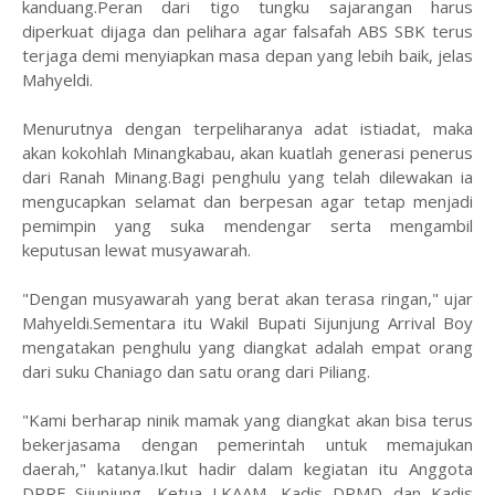
kanduang.Peran dari tigo tungku sajarangan harus
diperkuat dijaga dan pelihara agar falsafah ABS SBK terus
terjaga demi menyiapkan masa depan yang lebih baik, jelas
Mahyeldi.
Menurutnya dengan terpeliharanya adat istiadat, maka
akan kokohlah Minangkabau, akan kuatlah generasi penerus
dari Ranah Minang.Bagi penghulu yang telah dilewakan ia
mengucapkan selamat dan berpesan agar tetap menjadi
pemimpin yang suka mendengar serta mengambil
keputusan lewat musyawarah.
"Dengan musyawarah yang berat akan terasa ringan," ujar
Mahyeldi.Sementara itu Wakil Bupati Sijunjung Arrival Boy
mengatakan penghulu yang diangkat adalah empat orang
dari suku Chaniago dan satu orang dari Piliang.
"Kami berharap ninik mamak yang diangkat akan bisa terus
bekerjasama dengan pemerintah untuk memajukan
daerah," katanya.Ikut hadir dalam kegiatan itu Anggota
DPRF Sijunjung, Ketua LKAAM, Kadis DPMD dan Kadis