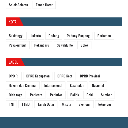
Solok Selatan
Tanah Datar
KOTA
Bukittinggi
Jakarta
Padang
Padang Panjang
Pariaman
Payakumbuh
Pekanbaru
Sawahlunto
Solok
LABEL
DPD RI
DPRD Kabupaten
DPRD Kota
DPRD Provinsi
Hukum dan Kriminal
Internasional
Kesehatan
Nasional
Olah raga
Pariwara
Peristiwa
Politik
Polri
Sumbar
TNI
TTMD
Tanah Datar
Wisata
ekonomi
teknologi