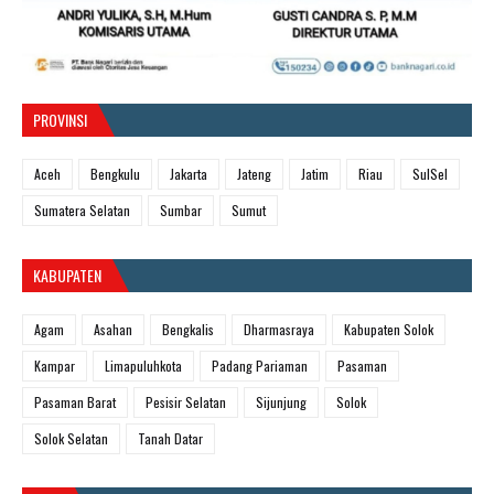
PROVINSI
Aceh
Bengkulu
Jakarta
Jateng
Jatim
Riau
SulSel
Sumatera Selatan
Sumbar
Sumut
KABUPATEN
Agam
Asahan
Bengkalis
Dharmasraya
Kabupaten Solok
Kampar
Limapuluhkota
Padang Pariaman
Pasaman
Pasaman Barat
Pesisir Selatan
Sijunjung
Solok
Solok Selatan
Tanah Datar