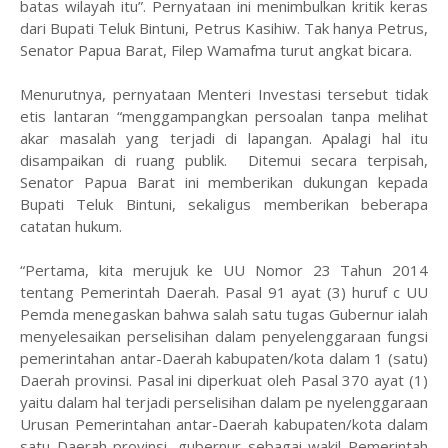
batas wilayah itu”. Pernyataan ini menimbulkan kritik keras
dari Bupati Teluk Bintuni, Petrus Kasihiw. Tak hanya Petrus,
Senator Papua Barat, Filep Wamafma turut angkat bicara.
Menurutnya, pernyataan Menteri Investasi tersebut tidak
etis lantaran “menggampangkan persoalan tanpa melihat
akar masalah yang terjadi di lapangan. Apalagi hal itu
disampaikan di ruang publik. Ditemui secara terpisah,
Senator Papua Barat ini memberikan dukungan kepada
Bupati Teluk Bintuni, sekaligus memberikan beberapa
catatan hukum.
“Pertama, kita merujuk ke UU Nomor 23 Tahun 2014
tentang Pemerintah Daerah. Pasal 91 ayat (3) huruf c UU
Pemda menegaskan bahwa salah satu tugas Gubernur ialah
menyelesaikan perselisihan dalam penyelenggaraan fungsi
pemerintahan antar-Daerah kabupaten/kota dalam 1 (satu)
Daerah provinsi. Pasal ini diperkuat oleh Pasal 370 ayat (1)
yaitu dalam hal terjadi perselisihan dalam pe nyelenggaraan
Urusan Pemerintahan antar-Daerah kabupaten/kota dalam
satu Daerah provinsi, gubernur sebagai wakil Pemerintah