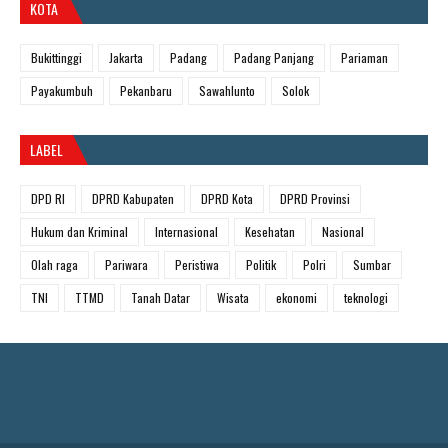
KOTA
Bukittinggi
Jakarta
Padang
Padang Panjang
Pariaman
Payakumbuh
Pekanbaru
Sawahlunto
Solok
LABEL
DPD RI
DPRD Kabupaten
DPRD Kota
DPRD Provinsi
Hukum dan Kriminal
Internasional
Kesehatan
Nasional
Olah raga
Pariwara
Peristiwa
Politik
Polri
Sumbar
TNI
TTMD
Tanah Datar
Wisata
ekonomi
teknologi