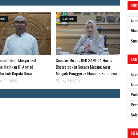
PRO
ONAL
NASIONAL
Ace
Riau
Sum
KAB
Peduli Desa, Masyarakat
Senator Mirah : KEK SAMOTA Harus
ing Inginkan H. Ahmad
Dipersiapkan Secara Matang Agar
din Jadi Kepala Desa
Menjadi Penggerak Ekonomi Sumbawa
Aga
st 02, 2026
July 31, 2026
Kabu
Pad
Pesi
Solo
KOT