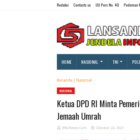
Redaksi
Contacts us
UU Pers No. 40
Pedoman M
HOME
NASIONAL
TNI
POL
Beranda
|
Nasional
NASIONAL
Ketua DPD RI Minta Pemeri
Jemaah Umrah
BNCNews.Com
Oktober 22, 2021