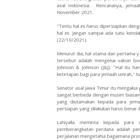
asal Indonesia. Rencananya, jemaa
November 2021.
"Tentu hal ini harus dipersiapkan de
hal ini. Jangan sampai ada satu kend
(22/10/2021).
Menurut dia, hal utama dan pertama y
tersebut adalah mengenai vaksin bo
Johnson & Johnson (J&J). "Hal itu h
ketetapan bagi para jemaah umrah," tu
Senator asal Jawa Timur itu mengaku
sangat berbeda dengan musim biasany
yang diutamakan kepada para jemaa
persiapan yang dilakukan harus benar-
LaNyalla meminta kepada para c
pemberangkatan perdana adalah pemi
perjalanan mengetahui bagaimana pro