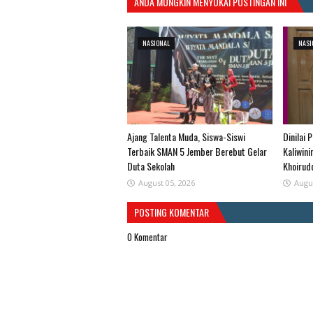
ANDA MUNGKIN MENYUKAI POSTINGAN INI
NASIONAL
NASI
Ajang Talenta Muda, Siswa-Siswi
Dinilai 
Terbaik SMAN 5 Jember Berebut Gelar
Kaliwin
Duta Sekolah
Khoirud
August 05, 2026
Augu
POSTING KOMENTAR
0 Komentar