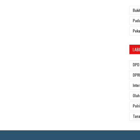
Buki
Pada
Pek
LAB
DPD 
DPRD
Inte
Olah
Polri
Tana