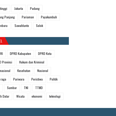
ttinggi
Jakarta
Padang
ng Panjang
Pariaman
Payakumbuh
anbaru
Sawahlunto
Solok
EL
RI
DPRD Kabupaten
DPRD Kota
 Provinsi
Hukum dan Kriminal
rnasional
Kesehatan
Nasional
 raga
Pariwara
Peristiwa
Politik
Sumbar
TNI
TTMD
h Datar
Wisata
ekonomi
teknologi