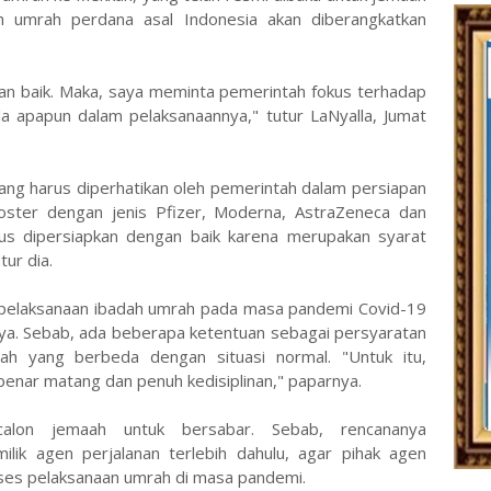
h umrah perdana asal Indonesia akan diberangkatkan
ngan baik. Maka, saya meminta pemerintah fokus terhadap
ala apapun dalam pelaksanaannya," tutur LaNyalla, Jumat
ang harus diperhatikan oleh pemerintah dalam persiapan
oster dengan jenis Pfizer, Moderna, AstraZeneca dan
arus dipersiapkan dengan baik karena merupakan syarat
tur dia.
i pelaksanaan ibadah umrah pada masa pandemi Covid-19
a. Sebab, ada beberapa ketentuan sebagai persyaratan
h yang berbeda dengan situasi normal. "Untuk itu,
benar matang dan penuh kedisiplinan," paparnya.
alon jemaah untuk bersabar. Sebab, rencananya
lik agen perjalanan terlebih dahulu, agar pihak agen
ses pelaksanaan umrah di masa pandemi.