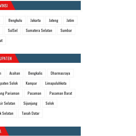
VINSI
h
Bengkulu
Jakarta
Jateng
Jatim
SulSel
Sumatera Selatan
Sumbar
ut
UPATEN
m
Asahan
Bengkalis
Dharmasraya
paten Solok
Kampar
Limapuluhkota
ang Pariaman
Pasaman
Pasaman Barat
sir Selatan
Sijunjung
Solok
k Selatan
Tanah Datar
A