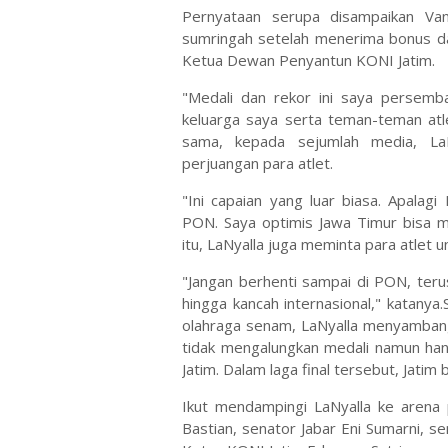
Pernyataan serupa disampaikan Van
sumringah setelah menerima bonus dar
Ketua Dewan Penyantun KONI Jatim.
"Medali dan rekor ini saya persemb
keluarga saya serta teman-teman at
sama, kepada sejumlah media, LaN
perjuangan para atlet.
"Ini capaian yang luar biasa. Apal
PON. Saya optimis Jawa Timur bisa me
itu, LaNyalla juga meminta para atlet
"Jangan berhenti sampai di PON, teru
hingga kancah internasional," katany
olahraga senam, LaNyalla menyambangi
tidak mengalungkan medali namun ha
Jatim. Dalam laga final tersebut, Jat
Ikut mendampingi LaNyalla ke arena
Bastian, senator Jabar Eni Sumarni, se