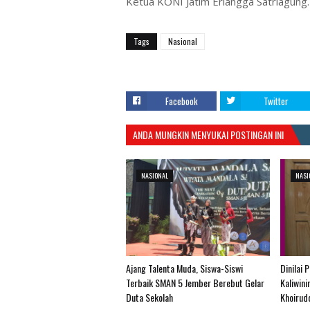
Ketua KONI Jatim Erlangga Satriagung.
Tags
Nasional
Facebook
Twitter
ANDA MUNGKIN MENYUKAI POSTINGAN INI
NASIONAL
NASI
Ajang Talenta Muda, Siswa-Siswi
Dinilai 
Terbaik SMAN 5 Jember Berebut Gelar
Kaliwin
Duta Sekolah
Khoirud