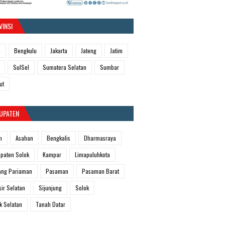
VINSI
h
Bengkulu
Jakarta
Jateng
Jatim
SulSel
Sumatera Selatan
Sumbar
ut
UPATEN
m
Asahan
Bengkalis
Dharmasraya
paten Solok
Kampar
Limapuluhkota
ang Pariaman
Pasaman
Pasaman Barat
sir Selatan
Sijunjung
Solok
k Selatan
Tanah Datar