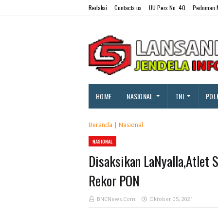
Redaksi
Contacts us
UU Pers No. 40
Pedoman M
HOME
NASIONAL
TNI
POL
Beranda
|
Nasional
NASIONAL
Disaksikan LaNyalla,Atlet 
Rekor PON
BNCNews.Com
Oktober 05, 2021