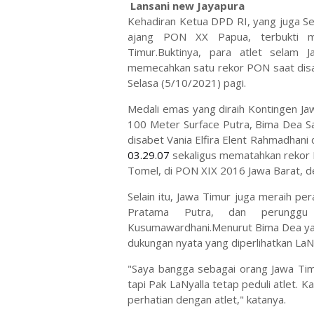
Lansani new Jayapura
Kehadiran Ketua DPD RI, yang juga Sen
ajang PON XX Papua, terbukti 
Timur.Buktinya, para atlet sela
memecahkan satu rekor PON saat disak
Selasa (5/10/2021) pagi.
Medali emas yang diraih Kontingen J
100 Meter Surface Putra, Bima Dea Sa
disabet Vania Elfira Elent Rahmadhani
03.29.07
sekaligus mematahkan rekor P
Tomel, di PON XIX 2016 Jawa Barat, 
Selain itu, Jawa Timur juga meraih p
Pratama Putra, dan perungg
Kusumawardhani.Menurut Bima Dea ya
dukungan nyata yang diperlihatkan La
"Saya bangga sebagai orang Jawa Tim
tapi Pak LaNyalla tetap peduli atlet. K
perhatian dengan atlet," katanya.