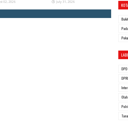
st 02, 2026
July 31, 2026
KOT
Buki
Pada
Pek
LAB
DPD 
DPRD
Inte
Olah
Polri
Tana