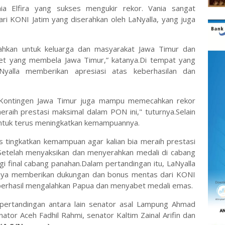
ia Elfira yang sukses mengukir rekor. Vania sangat
i KONI Jatim yang diserahkan oleh LaNyalla, yang juga
ahkan untuk keluarga dan masyarakat Jawa Timur dan
let yang membela Jawa Timur,” katanya.Di tempat yang
yalla memberikan apresiasi atas keberhasilan dan
agi Kontingen Jawa Timur juga mampu memecahkan rekor
raih prestasi maksimal dalam PON ini," tuturnya.Selain
 untuk terus meningkatkan kemampuannya.
s tingkatkan kemampuan agar kalian bia meraih prestasi
a.Setelah menyaksikan dan menyerahkan medali di cabang
 final cabang panahan.Dalam pertandingan itu, LaNyalla
nya memberikan dukungan dan bonus mentas dari KONI
im berhasil mengalahkan Papua dan menyabet medali emas.
 pertandingan antara lain senator asal Lampung Ahmad
nator Aceh Fadhil Rahmi, senator Kaltim Zainal Arifin dan