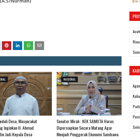
(A.S/Nurman)
PRO
Ace
Riau
Sum
KAB
ONAL
NASIONAL
Aga
Kabu
Pad
Pesi
Peduli Desa, Masyarakat
Senator Mirah : KEK SAMOTA Harus
Solo
ing Inginkan H. Ahmad
Dipersiapkan Secara Matang Agar
din Jadi Kepala Desa
Menjadi Penggerak Ekonomi Sumbawa