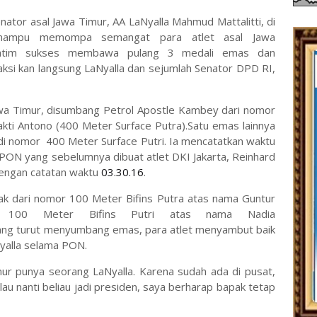
ator asal Jawa Timur, AA LaNyalla Mahmud Mattalitti, di
mampu memompa semangat para atlet asal Jawa
m Jatim sukses membawa pulang 3 medali emas dan
si kan langsung LaNyalla dan sejumlah Senator DPD RI,
awa Timur, disumbang Petrol Apostle Kambey dari nomor
kti Antono (400 Meter Surface Putra).Satu emas lainnya
 di nomor 400 Meter Surface Putri. Ia mencatatkan waktu
ON yang sebelumnya dibuat atlet DKI Jakarta, Reinhard
dengan catatan waktu
03.30.16
.
erak dari nomor 100 Meter Bifins Putra atas nama Guntur
u 100 Meter Bifins Putri atas nama Nadia
ng turut menyumbang emas, para atlet menyambut baik
Nyalla selama PON.
ur punya seorang LaNyalla. Karena sudah ada di pusat,
alau nanti beliau jadi presiden, saya berharap bapak tetap