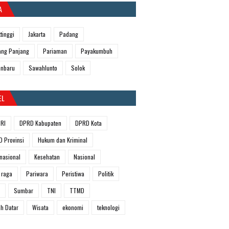
A
ttinggi
Jakarta
Padang
ng Panjang
Pariaman
Payakumbuh
anbaru
Sawahlunto
Solok
EL
RI
DPRD Kabupaten
DPRD Kota
 Provinsi
Hukum dan Kriminal
rnasional
Kesehatan
Nasional
 raga
Pariwara
Peristiwa
Politik
Sumbar
TNI
TTMD
h Datar
Wisata
ekonomi
teknologi