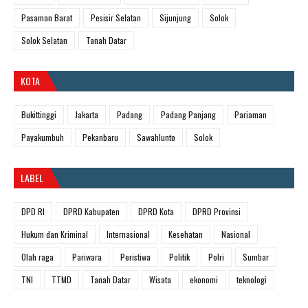
Pasaman Barat
Pesisir Selatan
Sijunjung
Solok
Solok Selatan
Tanah Datar
KOTA
Bukittinggi
Jakarta
Padang
Padang Panjang
Pariaman
Payakumbuh
Pekanbaru
Sawahlunto
Solok
LABEL
DPD RI
DPRD Kabupaten
DPRD Kota
DPRD Provinsi
Hukum dan Kriminal
Internasional
Kesehatan
Nasional
Olah raga
Pariwara
Peristiwa
Politik
Polri
Sumbar
TNI
TTMD
Tanah Datar
Wisata
ekonomi
teknologi