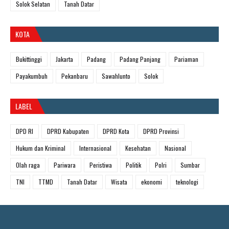
Solok Selatan
Tanah Datar
KOTA
Bukittinggi
Jakarta
Padang
Padang Panjang
Pariaman
Payakumbuh
Pekanbaru
Sawahlunto
Solok
LABEL
DPD RI
DPRD Kabupaten
DPRD Kota
DPRD Provinsi
Hukum dan Kriminal
Internasional
Kesehatan
Nasional
Olah raga
Pariwara
Peristiwa
Politik
Polri
Sumbar
TNI
TTMD
Tanah Datar
Wisata
ekonomi
teknologi