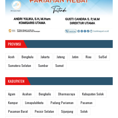
PROVINSI
Aceh
Bengkulu
Jakarta
Jateng
Jatim
Riau
SulSel
Sumatera Selatan
Sumbar
Sumut
KABUPATEN
Agam
Asahan
Bengkalis
Dharmasraya
Kabupaten Solok
Kampar
Limapuluhkota
Padang Pariaman
Pasaman
Pasaman Barat
Pesisir Selatan
Sijunjung
Solok