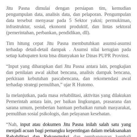
Jitu Pasna dimulai dengan persiapan tim, kemudian
pengumpulan data, analisis data, dan pelaporan. Pengumpulan
data tersebut menyasar pada 5 Sektor yakni; permukiman,
infrastruktur, sosial, ekonomi produktif, dan lintas sektoral
(pemerintahan, perbankan, pendidikan, dll).
Tim hitung cepat Jitu Pasna membutuhkan asumsi-asumsi
terhadap detail-detail dampak . Asumsi nilai kerugian pada
setiap kabupaten kota bisa ditanyakan ke Dinas PUPR Provinsi.
“Input yang diharapkan dari Jitu Pasna antara lain, pengkajian
dan penilaian awal akibat bencana, analisis dampak bencana,
perkiraan kebutuhan pascabencana, dan rekomendasi awal
terhadap strategi pemulihan,” ujar R Hutomo.
Ia melanjutkan, pada masa rehabilitasi, aktivitas yang dilakukan
Pemerintah antara lain, per baikan lingkungan, prasarana dan
sarana umum, pemberian bantuan perbaikan rumah masyarakat,
pemulihan sosial psikologis, dan pelayanan kesehatan.
“Nah,
input atau dokumen Jitu Pasna inilah salah satu yang
menjadi acuan bagi pemangku kepentingan dalam melaksanakan
Rehabilitasi dan Rekonstruksi
dan pembangunan kembali