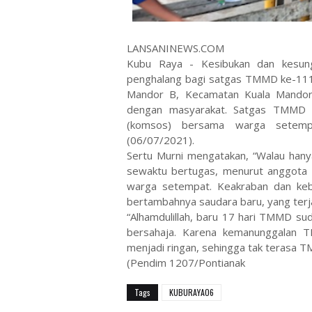
LANSANINEWS.COM
Kubu Raya - Kesibukan dan kesun
penghalang bagi satgas TMMD ke-111
Mandor B, Kecamatan Kuala Mandor
dengan masyarakat. Satgas TMMD se
(komsos) bersama warga setempa
(06/07/2021).
Sertu Murni mengatakan, “Walau hany
sewaktu bertugas, menurut anggot
warga setempat. Keakraban dan k
bertambahnya saudara baru, yang terja
“Alhamdulillah, baru 17 hari TMMD su
bersahaja. Karena kemanunggalan 
menjadi ringan, sehingga tak terasa 
(Pendim 1207/Pontianak
Tags
KUBURAYAO6