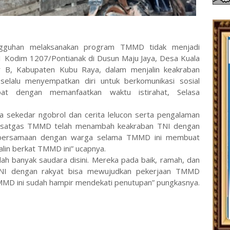
gguhan melaksanakan program TMMD tidak menjadi
 Kodim 1207/Pontianak di Dusun Maju Jaya, Desa Kuala
 B, Kabupaten Kubu Raya, dalam menjalin keakraban
lalu menyempatkan diri untuk berkomunikasi sosial
t dengan memanfaatkan waktu istirahat, Selasa
a sekedar ngobrol dan cerita lelucon serta pengalaman
a satgas TMMD telah menambah keakraban TNI dengan
ebersamaan dengan warga selama TMMD ini membuat
lin berkat TMMD ini” ucapnya.
dah banyak saudara disini. Mereka pada baik, ramah, dan
TNI dengan rakyat bisa mewujudkan pekerjaan TMMD
TMMD ini sudah hampir mendekati penutupan” pungkasnya.