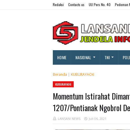
Redaksi
Contacts us
UU Pers No. 40
Pedoman M
HOME
NASIONAL
TNI
POL
Beranda
|
KUBURAYAO6
KUBURAYAO6
Momentum Istirahat Diman
1207/Pontianak Ngobrol D
LANSANI NEWS
Juli 06, 2021