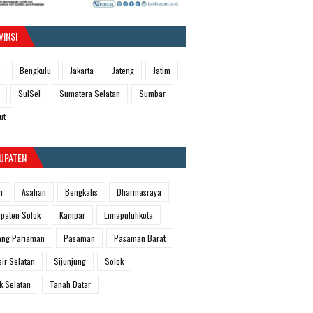
VINSI
h
Bengkulu
Jakarta
Jateng
Jatim
SulSel
Sumatera Selatan
Sumbar
ut
UPATEN
m
Asahan
Bengkalis
Dharmasraya
paten Solok
Kampar
Limapuluhkota
ang Pariaman
Pasaman
Pasaman Barat
sir Selatan
Sijunjung
Solok
k Selatan
Tanah Datar