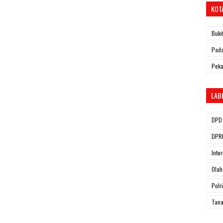
KOT
Buki
Pada
Pek
LAB
DPD 
DPRD
Inte
Olah
Polri
Tana