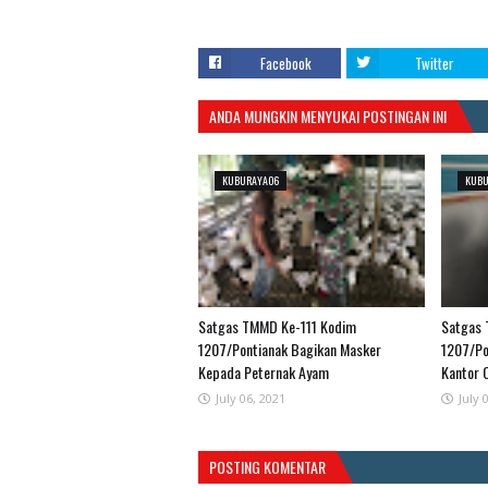
Facebook
Twitter
ANDA MUNGKIN MENYUKAI POSTINGAN INI
KUBURAYAO6
KUB
Satgas TMMD Ke-111 Kodim
Satgas 
1207/Pontianak Bagikan Masker
1207/Po
Kepada Peternak Ayam
Kantor 
July 06, 2021
July 
POSTING KOMENTAR