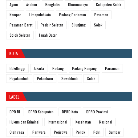
Agam
Asahan
Bengkalis
Dharmasraya
Kabupaten Solok
Kampar
Limapuluhkota
Padang Pariaman
Pasaman
Pasaman Barat
Pesisir Selatan
Sijunjung
Solok
Solok Selatan
Tanah Datar
KOTA
Bukittinggi
Jakarta
Padang
Padang Panjang
Pariaman
Payakumbuh
Pekanbaru
Sawahlunto
Solok
LABEL
DPD RI
DPRD Kabupaten
DPRD Kota
DPRD Provinsi
Hukum dan Kriminal
Internasional
Kesehatan
Nasional
Olah raga
Pariwara
Peristiwa
Politik
Polri
Sumbar