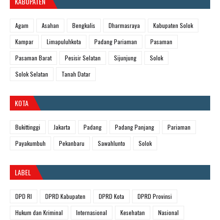
KABUPATEN
Agam
Asahan
Bengkalis
Dharmasraya
Kabupaten Solok
Kampar
Limapuluhkota
Padang Pariaman
Pasaman
Pasaman Barat
Pesisir Selatan
Sijunjung
Solok
Solok Selatan
Tanah Datar
KOTA
Bukittinggi
Jakarta
Padang
Padang Panjang
Pariaman
Payakumbuh
Pekanbaru
Sawahlunto
Solok
LABEL
DPD RI
DPRD Kabupaten
DPRD Kota
DPRD Provinsi
Hukum dan Kriminal
Internasional
Kesehatan
Nasional