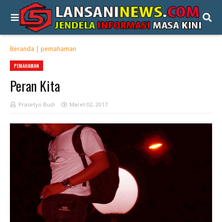
Beranda
|
pemahaman
PEMAHAMAN
Peran Kita
Prasetyo Budi
Maret 02, 2017