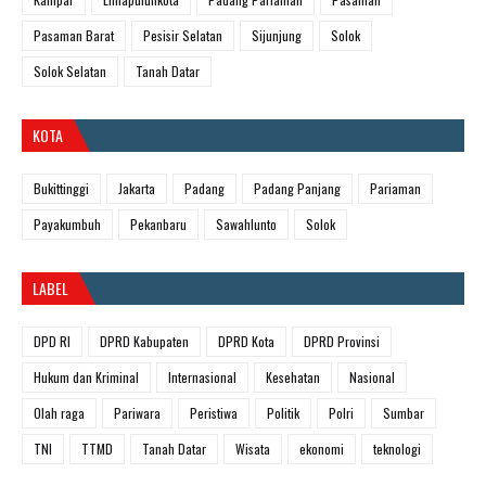
Pasaman Barat
Pesisir Selatan
Sijunjung
Solok
Solok Selatan
Tanah Datar
KOTA
Bukittinggi
Jakarta
Padang
Padang Panjang
Pariaman
Payakumbuh
Pekanbaru
Sawahlunto
Solok
LABEL
DPD RI
DPRD Kabupaten
DPRD Kota
DPRD Provinsi
Hukum dan Kriminal
Internasional
Kesehatan
Nasional
Olah raga
Pariwara
Peristiwa
Politik
Polri
Sumbar
TNI
TTMD
Tanah Datar
Wisata
ekonomi
teknologi