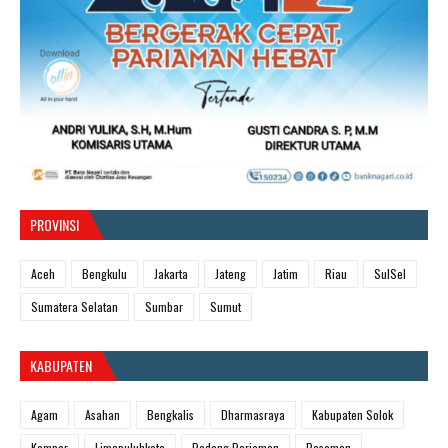
PROVINSI
Aceh
Bengkulu
Jakarta
Jateng
Jatim
Riau
SulSel
Sumatera Selatan
Sumbar
Sumut
KABUPATEN
Agam
Asahan
Bengkalis
Dharmasraya
Kabupaten Solok
Kampar
Limapuluhkota
Padang Pariaman
Pasaman