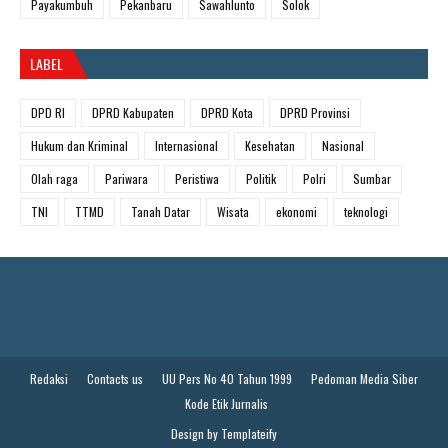
Payakumbuh
Pekanbaru
Sawahlunto
Solok
LABEL
DPD RI
DPRD Kabupaten
DPRD Kota
DPRD Provinsi
Hukum dan Kriminal
Internasional
Kesehatan
Nasional
Olah raga
Pariwara
Peristiwa
Politik
Polri
Sumbar
TNI
TTMD
Tanah Datar
Wisata
ekonomi
teknologi
Redaksi
Contacts us
UU Pers No 40 Tahun 1999
Pedoman Media Siber
Kode Etik Jurnalis
Design by
Templateify