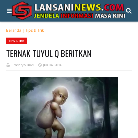
Beranda
|
Tips & Trik
TIPS & TRIK
TERNAK TUYUL Q BERITKAN
Prasetyo Budi
Juli 04, 2016