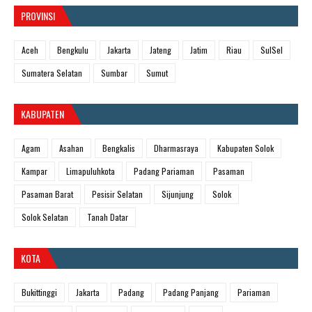
PROVINSI
Aceh
Bengkulu
Jakarta
Jateng
Jatim
Riau
SulSel
Sumatera Selatan
Sumbar
Sumut
KABUPATEN
Agam
Asahan
Bengkalis
Dharmasraya
Kabupaten Solok
Kampar
Limapuluhkota
Padang Pariaman
Pasaman
Pasaman Barat
Pesisir Selatan
Sijunjung
Solok
Solok Selatan
Tanah Datar
KOTA
Bukittinggi
Jakarta
Padang
Padang Panjang
Pariaman