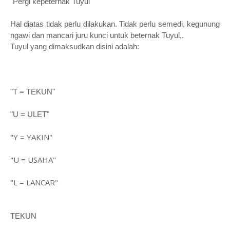
"Pergi kepeternak Tuyul"
Hal diatas tidak perlu dilakukan. Tidak perlu semedi, kegunung
ngawi dan mancari juru kunci untuk beternak Tuyul,.
Tuyul yang dimaksudkan disini adalah:
"T = TEKUN"
"U = ULET"
"Y = YAKIN"
"U = USAHA"
"L = LANCAR"
TEKUN