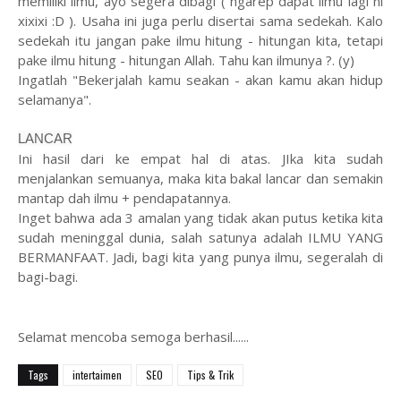
memiliki ilmu, ayo segera dibagi ( ngarep dapat ilmu lagi ni
xixixi :D ). Usaha ini juga perlu disertai sama sedekah. Kalo
sedekah itu jangan pake ilmu hitung - hitungan kita, tetapi
pake ilmu hitung - hitungan Allah. Tahu kan ilmunya ?. (y)
Ingatlah "Bekerjalah kamu seakan - akan kamu akan hidup
selamanya".
LANCAR
Ini hasil dari ke empat hal di atas. JIka kita sudah
menjalankan semuanya, maka kita bakal lancar dan semakin
mantap dah ilmu + pendapatannya.
Inget bahwa ada 3 amalan yang tidak akan putus ketika kita
sudah meninggal dunia, salah satunya adalah ILMU YANG
BERMANFAAT. Jadi, bagi kita yang punya ilmu, segeralah di
bagi-bagi.
Selamat mencoba semoga berhasil......
Tags
intertaimen
SEO
Tips & Trik