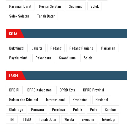
Pasaman Barat
Pesisir Selatan
Sijunjung
Solok
Solok Selatan
Tanah Datar
KOTA
Bukittinggi
Jakarta
Padang
Padang Panjang
Pariaman
Payakumbuh
Pekanbaru
Sawahlunto
Solok
LABEL
DPD RI
DPRD Kabupaten
DPRD Kota
DPRD Provinsi
Hukum dan Kriminal
Internasional
Kesehatan
Nasional
Olah raga
Pariwara
Peristiwa
Politik
Polri
Sumbar
TNI
TTMD
Tanah Datar
Wisata
ekonomi
teknologi