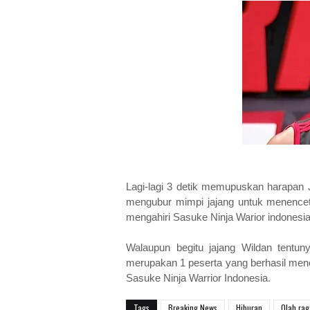
Lagi-lagi 3 detik memupuskan harapan J
mengubur mimpi jajang untuk menencet
mengahiri Sasuke Ninja Warior indonesi
Walaupun begitu jajang Wildan tentu
merupakan 1 peserta yang berhasil men
Sasuke Ninja Warrior Indonesia.
Tags
Breaking News
Hiburan
Olah rag