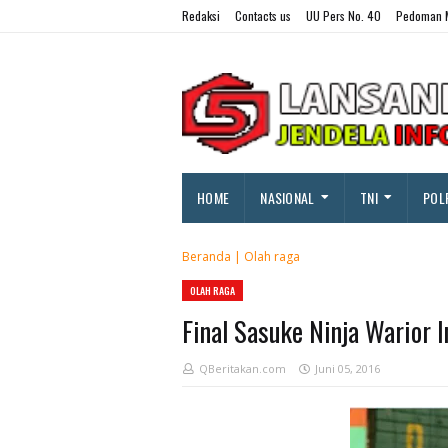
Redaksi
Contacts us
UU Pers No. 40
Pedoman M
HOME
NASIONAL
TNI
POL
Beranda
|
Olah raga
OLAH RAGA
Final Sasuke Ninja Warior I
QBeritakan.com
Juni 05, 2016