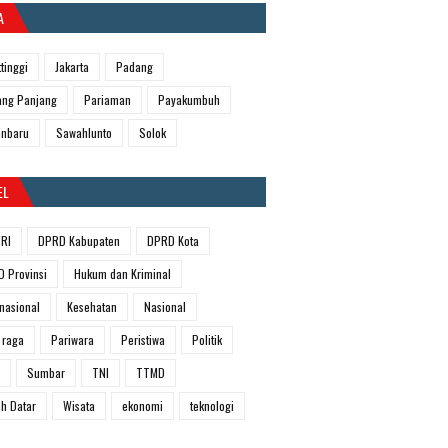
A
ttinggi
Jakarta
Padang
ng Panjang
Pariaman
Payakumbuh
anbaru
Sawahlunto
Solok
EL
RI
DPRD Kabupaten
DPRD Kota
 Provinsi
Hukum dan Kriminal
rnasional
Kesehatan
Nasional
 raga
Pariwara
Peristiwa
Politik
Sumbar
TNI
TTMD
h Datar
Wisata
ekonomi
teknologi