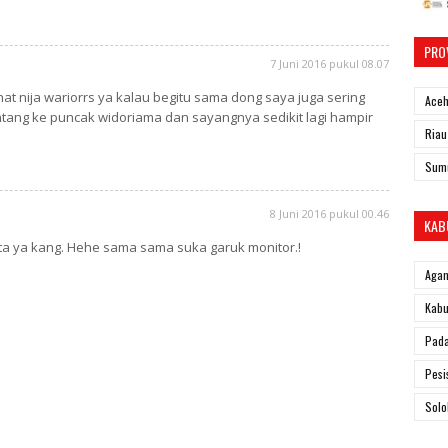
PRO
7 Juni 2016 pukul 08.07
hat nija wariorrs ya kalau begitu sama dong saya juga sering
Ace
ntang ke puncak widoriama dan sayangnya sedikit lagi hampir
Riau
Sum
8 Juni 2016 pukul 00.46
KAB
 kita ya kang. Hehe sama sama suka garuk monitor.!
Aga
Kabu
Pad
Pesi
Solo