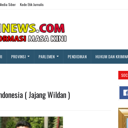
edia Siber
Kode Etik Jurnalis
RI
PROVINSI
PARLEMEN
PENDIDIKAN
HUKUM DAN KRIMIN
SOC
ndonesia ( Jajang Wildan )