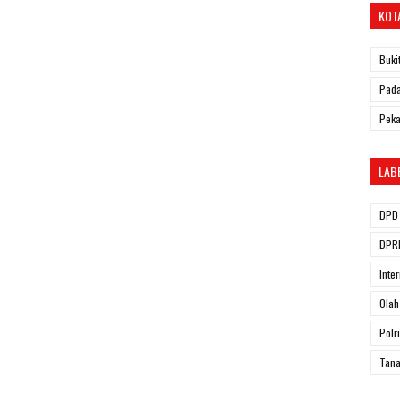
KOT
Buki
Pada
Pek
LAB
DPD 
DPRD
Inte
Olah
Polri
Tana