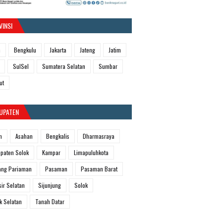
VINSI
h
Bengkulu
Jakarta
Jateng
Jatim
SulSel
Sumatera Selatan
Sumbar
ut
UPATEN
m
Asahan
Bengkalis
Dharmasraya
paten Solok
Kampar
Limapuluhkota
ang Pariaman
Pasaman
Pasaman Barat
sir Selatan
Sijunjung
Solok
k Selatan
Tanah Datar