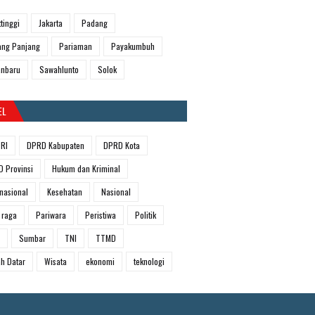
ttinggi
Jakarta
Padang
ng Panjang
Pariaman
Payakumbuh
anbaru
Sawahlunto
Solok
EL
RI
DPRD Kabupaten
DPRD Kota
 Provinsi
Hukum dan Kriminal
rnasional
Kesehatan
Nasional
 raga
Pariwara
Peristiwa
Politik
Sumbar
TNI
TTMD
h Datar
Wisata
ekonomi
teknologi