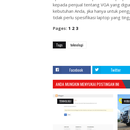
kepada penjual tentang VGA yang digun
kebutuhan Anda, jika hanya untuk pen
tidak perlu spesifikasi laptop yang tingg
Pages:
1
2
3
Tags
teknologi
Facebook
Twitter
ANDA MUNGKIN MENYUKAI POSTINGAN INI
TEKNOLOGI
HIBU