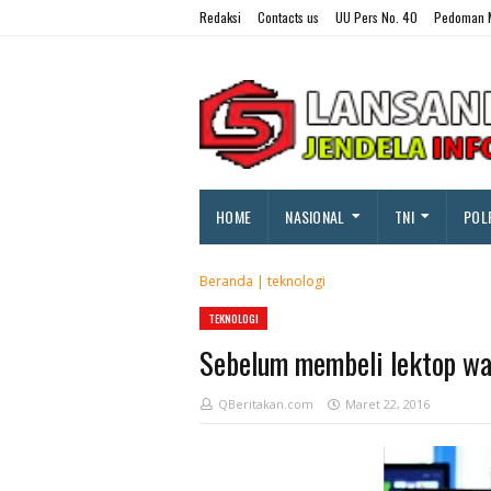
Redaksi
Contacts us
UU Pers No. 40
Pedoman M
HOME
NASIONAL
TNI
POL
Beranda
|
teknologi
TEKNOLOGI
Sebelum membeli lektop waj
QBeritakan.com
Maret 22, 2016