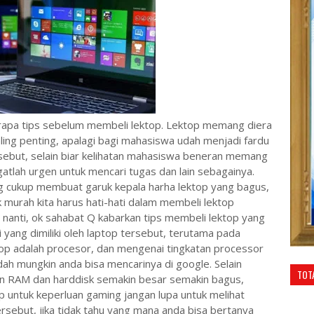
erapa tips sebelum membeli lektop. Lektop memang diera
paling penting, apalagi bagi mahasiswa udah menjadi fardu
rsebut, selain biar kelihatan mahasiswa beneran memang
tlah urgen untuk mencari tugas dan lain sebagainya.
ng cukup membuat garuk kepala harha lektop yang bagus,
 murah kita harus hati-hati dalam membeli lektop
nanti, ok sahabat Q kabarkan tips membeli lektop yang
asi yang dimiliki oleh laptop tersebut, terutama pada
ptop adalah procesor, dan mengenai tingkatan processor
dah mungkin anda bisa mencarinya di google. Selain
TOT
ran RAM dan harddisk semakin besar semakin bagus,
p untuk keperluan gaming jangan lupa untuk melihat
ersebut, jika tidak tahu yang mana anda bisa bertanya