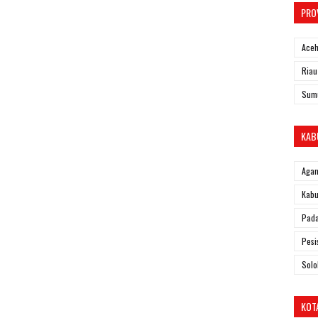
PRO
Ace
Riau
Sum
KAB
Aga
Kabu
Pad
Pesi
Solo
KOT