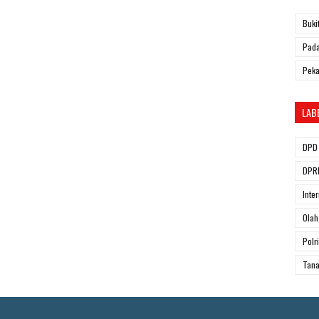
Buki
Pada
Pek
LAB
DPD 
DPRD
Inte
Olah
Polri
Tana