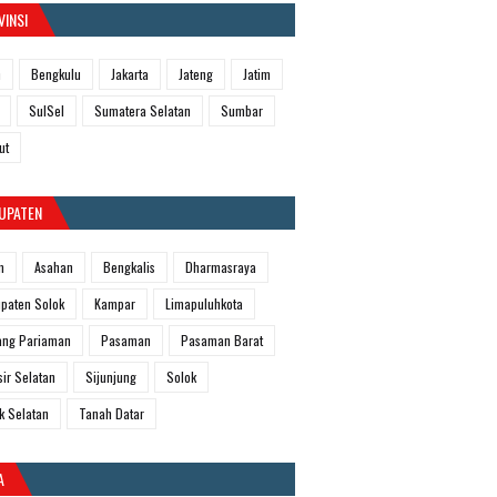
VINSI
h
Bengkulu
Jakarta
Jateng
Jatim
SulSel
Sumatera Selatan
Sumbar
ut
UPATEN
m
Asahan
Bengkalis
Dharmasraya
paten Solok
Kampar
Limapuluhkota
ang Pariaman
Pasaman
Pasaman Barat
sir Selatan
Sijunjung
Solok
k Selatan
Tanah Datar
A