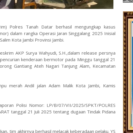
rim) Polres Tanah Datar berhasil mengungkap kasus
or) dalam rangka Operasi Jaran Singgalang 2025 Inisial
 Salim Kota Jambi Provinsi Jambi.
eskrim AKP Surya Wahyudi, S.H.,dalam release persnya
 pencurian kenderaan bermotor pada Minggu tanggal 21
i Jorong Gantiang Ateh Nagari Tanjung Alam, Kecamatan
mpu merah Andil jalan Adam Malik Kota Jambi, Kamis
aporan Polisi Nomor: LP/B/07/VII/2025/SPKT/POLRES
tanggal 21 Juli 2025 tentang dugaan Tindak Pidana
ikan, tim akhirnya berhasil melacak keberadaan pelaku. YS