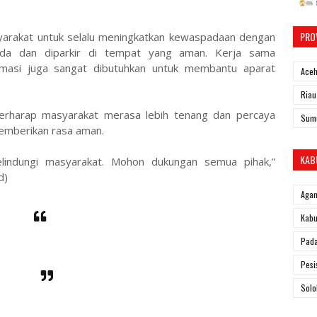
PRO
yarakat untuk selalu meningkatkan kewaspadaan dengan
nda dan diparkir di tempat yang aman. Kerja sama
masi juga sangat dibutuhkan untuk membantu aparat
Ace
Riau
berharap masyarakat merasa lebih tenang dan percaya
Sum
 memberikan rasa aman.
KAB
lindungi masyarakat. Mohon dukungan semua pihak,”
ed)
Aga
Kabu
Pad
Pesi
Solo