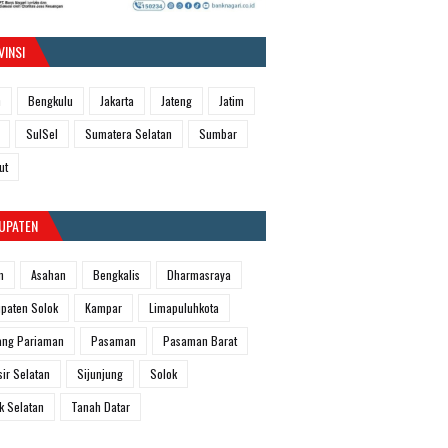
VINSI
h
Bengkulu
Jakarta
Jateng
Jatim
SulSel
Sumatera Selatan
Sumbar
ut
UPATEN
m
Asahan
Bengkalis
Dharmasraya
paten Solok
Kampar
Limapuluhkota
ang Pariaman
Pasaman
Pasaman Barat
sir Selatan
Sijunjung
Solok
k Selatan
Tanah Datar