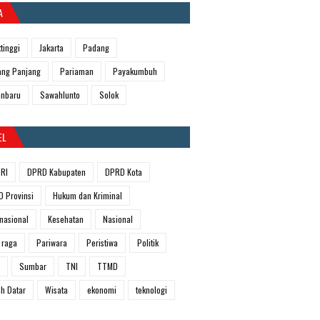
A
ttinggi
Jakarta
Padang
ng Panjang
Pariaman
Payakumbuh
anbaru
Sawahlunto
Solok
EL
RI
DPRD Kabupaten
DPRD Kota
 Provinsi
Hukum dan Kriminal
rnasional
Kesehatan
Nasional
 raga
Pariwara
Peristiwa
Politik
Sumbar
TNI
TTMD
h Datar
Wisata
ekonomi
teknologi