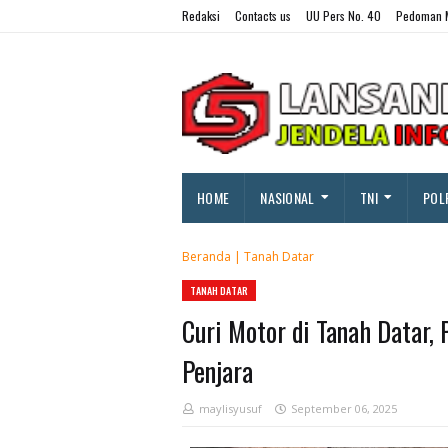
Redaksi
Contacts us
UU Pers No. 40
Pedoman M
HOME
NASIONAL
TNI
POL
Beranda
|
Tanah Datar
TANAH DATAR
Curi Motor di Tanah Datar, 
Penjara
maylisyusuf
September 06, 2025