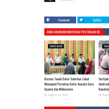
Facebook
Twitter
ANDA MUNGKIN MENYUKAI POSTINGAN INI
TANAH DATAR
TANA
Baznas Tanah Datar Salurkan Zakat
Sertijab
Muqayyad Perantau Qatar kepada Guru
Jondria
Agama dan Mahasiswa
Kapolse
August 04, 2026
Augu