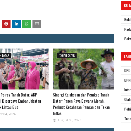
KOT
Buki
Pada
Pek
LAB
H DATAR
TANAH DATAR
DPD 
DPRD
Inte
 Polres Tanah Datar, AKP
Sinergi Kejaksaan dan Pemkab Tanah
Olah
di Dipercaya Emban Jabatan
Datar: Panen Raya Bawang Merah,
k Lintau Buo
Perkuat Ketahanan Pangan dan Tekan
Polri
Inflasi
st 04, 2026
Tana
August 03, 2026